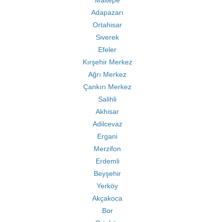
Maltepe
Adapazarı
Ortahisar
Siverek
Efeler
Kırşehir Merkez
Ağrı Merkez
Çankırı Merkez
Salihli
Akhisar
Adilcevaz
Ergani
Merzifon
Erdemli
Beyşehir
Yerköy
Akçakoca
Bor