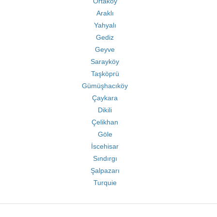
Ortaköy
Araklı
Yahyalı
Gediz
Geyve
Sarayköy
Taşköprü
Gümüşhacıköy
Çaykara
Dikili
Çelikhan
Göle
İscehisar
Sındırgı
Şalpazarı
Turquie