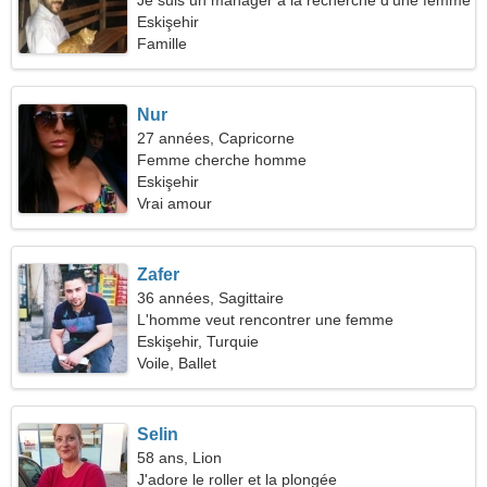
Je suis un manager à la recherche d'une femme
timide
Eskişehir
Famille
Nur
27 années, Capricorne
Femme cherche homme
Eskişehir
Vrai amour
Zafer
36 années, Sagittaire
L'homme veut rencontrer une femme
Eskişehir, Turquie
Voile, Ballet
Selin
58 ans, Lion
J'adore le roller et la plongée