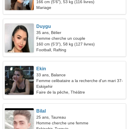
relation durable
166 cm (5'6"), 53 kg (116 livres)
Mariage
Duygu
35 ans, Bélier
Femme cherche un couple
160 cm (5'3"), 58 kg (127 livres)
Football, Rafting
Ekin
33 ans, Balance
Femme celibataire a la recherche d'un mari 37-
40
Eskişehir
Faire de la pêche, Théâtre
Bilal
25 ans, Taureau
Homme cherche une femme
Eskişehir, Turquie