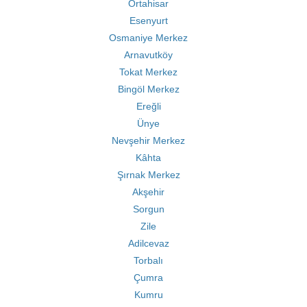
Ortahisar
Esenyurt
Osmaniye Merkez
Arnavutköy
Tokat Merkez
Bingöl Merkez
Ereğli
Ünye
Nevşehir Merkez
Kâhta
Şırnak Merkez
Akşehir
Sorgun
Zile
Adilcevaz
Torbalı
Çumra
Kumru