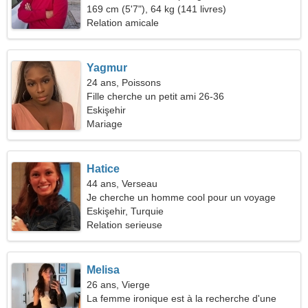
169 cm (5'7"), 64 kg (141 livres)
Relation amicale
Yagmur
24 ans, Poissons
Fille cherche un petit ami 26-36
Eskişehir
Mariage
Hatice
44 ans, Verseau
Je cherche un homme cool pour un voyage
commun
Eskişehir, Turquie
Relation serieuse
Melisa
26 ans, Vierge
La femme ironique est à la recherche d'une