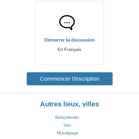
Démarrer la discussion
En Français
Commencer l'inscription
Autres lieux, villes
Bahçelievler
Van
Muratpaşa