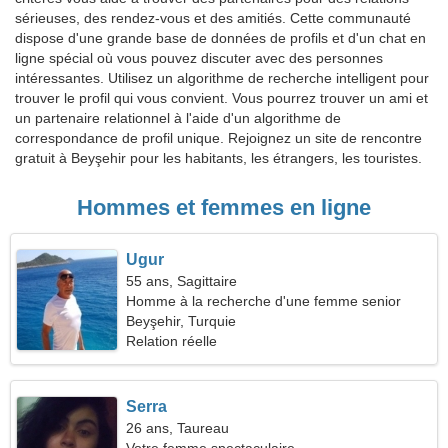
sérieuses, des rendez-vous et des amitiés. Cette communauté
dispose d'une grande base de données de profils et d'un chat en
ligne spécial où vous pouvez discuter avec des personnes
intéressantes. Utilisez un algorithme de recherche intelligent pour
trouver le profil qui vous convient. Vous pourrez trouver un ami et
un partenaire relationnel à l'aide d'un algorithme de
correspondance de profil unique. Rejoignez un site de rencontre
gratuit à Beyşehir pour les habitants, les étrangers, les touristes.
Hommes et femmes en ligne
Ugur
55 ans, Sagittaire
Homme à la recherche d'une femme senior
Beyşehir, Turquie
Relation réelle
Serra
26 ans, Taureau