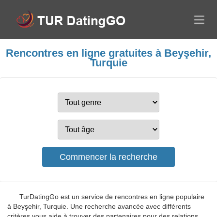
Rencontres en ligne gratuites à Beyşehir,
Turquie
TurDatingGo est un service de rencontres en ligne populaire
à Beyşehir, Turquie. Une recherche avancée avec différents
critères vous aide à trouver des partenaires pour des relations