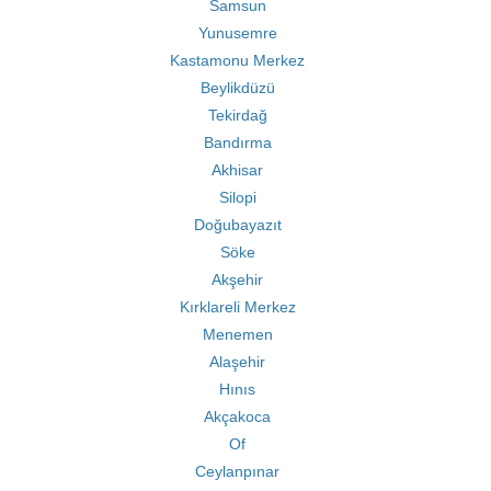
Samsun
Yunusemre
Kastamonu Merkez
Beylikdüzü
Tekirdağ
Bandırma
Akhisar
Silopi
Doğubayazıt
Söke
Akşehir
Kırklareli Merkez
Menemen
Alaşehir
Hınıs
Akçakoca
Of
Ceylanpınar