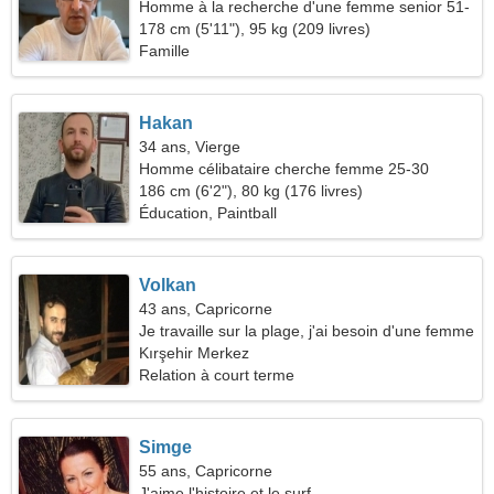
Homme à la recherche d'une femme senior 51-
56
178 cm (5'11"), 95 kg (209 livres)
Famille
Hakan
34 ans, Vierge
Homme célibataire cherche femme 25-30
186 cm (6'2"), 80 kg (176 livres)
Éducation, Paintball
Volkan
43 ans, Capricorne
Je travaille sur la plage, j'ai besoin d'une femme
incroyable
Kırşehir Merkez
Relation à court terme
Simge
55 ans, Capricorne
J'aime l'histoire et le surf