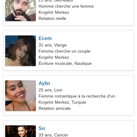
23 ans, Gémeaux
Homme cherche une femme
Kırşehir Merkez
Relation réelle
Ecem
31 ans, Vierge
Femme cherche un couple
Kırşehir Merkez
Écriture musicale, Nautique
Aylin
25 ans, Lion
Femme romantique à la recherche d'un
partenaire
Kırşehir Merkez, Turquie
Relation amicale
Su
33 ans, Cancer