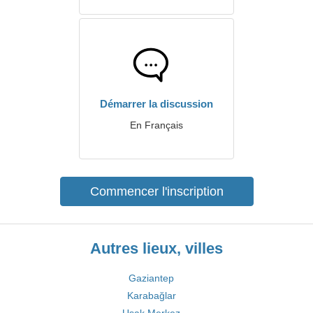
Démarrer la discussion
En Français
Commencer l'inscription
Autres lieux, villes
Gaziantep
Karabağlar