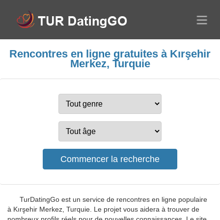
Rencontres en ligne gratuites à Kırşehir
Merkez, Turquie
TurDatingGo est un service de rencontres en ligne populaire
à Kırşehir Merkez, Turquie. Le projet vous aidera à trouver de
nombreux profils réels pour de nouvelles connaissances. Le site