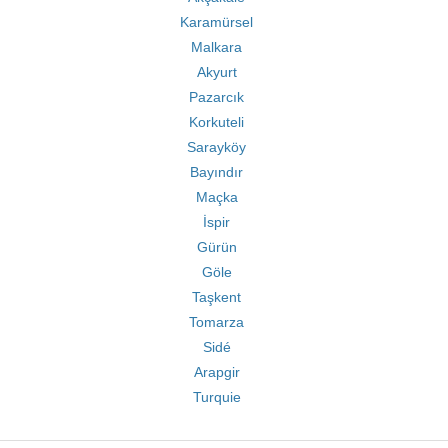
Karamürsel
Malkara
Akyurt
Pazarcık
Korkuteli
Sarayköy
Bayındır
Maçka
İspir
Gürün
Göle
Taşkent
Tomarza
Sidé
Arapgir
Turquie