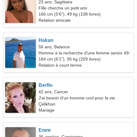
23 ans, Sagittaire
Fille cherche un petit ami
166 cm (5'6"), 49 kg (108 livres)
Relation amicale
Hakan
56 ans, Balance
Homme à la recherche d'une femme senior 49-
52
184 cm (6'1"), 95 kg (209 livres)
Relation à court terme
Berfin
42 ans, Cancer
J'ai besoin d'un homme cool pour la vie
Çelikhan
Mariage
Emre
36 années, Capricorne