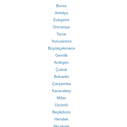
Bursa
Antalya
Eskişehir
Ümraniye
Tarse
Yunusemre
Büyükçekmece
Gemlik
Ardeşen
Çubuk
Bolvadin
Çarşamba
Karacabey
Milas
Üzümlü
Beşikdüzü
Hendek
Akçakale