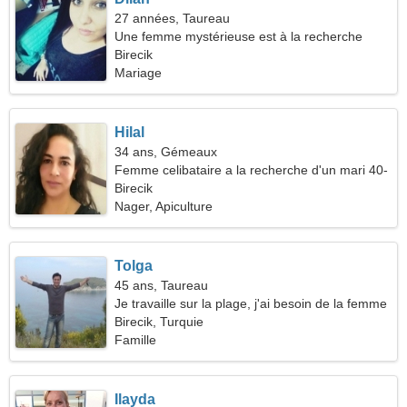
27 années, Taureau
Une femme mystérieuse est à la recherche
d'une relation passionnée
Birecik
Mariage
Hilal
34 ans, Gémeaux
Femme celibataire a la recherche d'un mari 40-
45
Birecik
Nager, Apiculture
Tolga
45 ans, Taureau
Je travaille sur la plage, j'ai besoin de la femme
parfaite
Birecik, Turquie
Famille
Ilayda