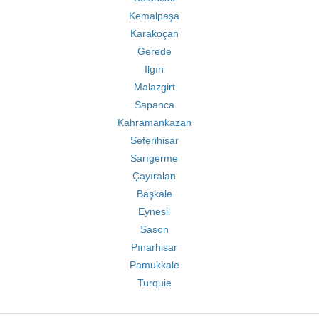
Kemalpaşa
Karakoçan
Gerede
Ilgın
Malazgirt
Sapanca
Kahramankazan
Seferihisar
Sarıgerme
Çayıralan
Başkale
Eynesil
Sason
Pınarhisar
Pamukkale
Turquie