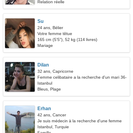
Relation réelle
Su
24 ans, Bélier
Votre femme têtue
165 cm (5'5"), 52 kg (114 livres)
Mariage
Dilan
32 ans, Capricorne
Femme celibataire a la recherche d'un mari 36-
43
Istanbul
Bleus, Plage
Erhan
42 ans, Cancer
Je suis médecin à la recherche d'une femme
sincère
Istanbul, Turquie
Famille