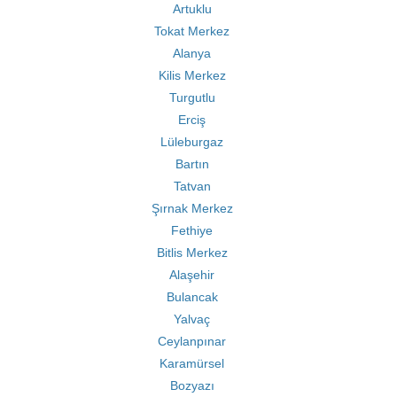
Artuklu
Tokat Merkez
Alanya
Kilis Merkez
Turgutlu
Erciş
Lüleburgaz
Bartın
Tatvan
Şırnak Merkez
Fethiye
Bitlis Merkez
Alaşehir
Bulancak
Yalvaç
Ceylanpınar
Karamürsel
Bozyazı