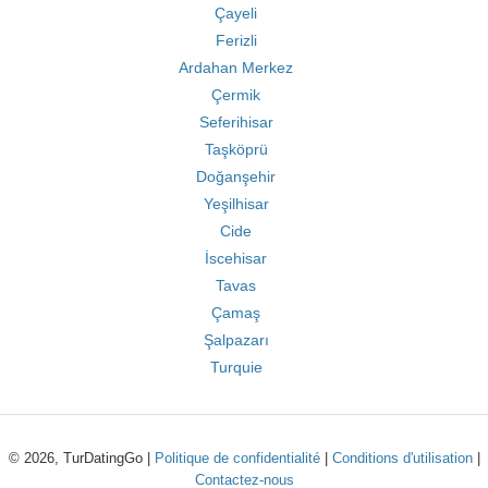
Çayeli
Ferizli
Ardahan Merkez
Çermik
Seferihisar
Taşköprü
Doğanşehir
Yeşilhisar
Cide
İscehisar
Tavas
Çamaş
Şalpazarı
Turquie
© 2026, TurDatingGo |
Politique de confidentialité
|
Conditions d'utilisation
|
Contactez-nous