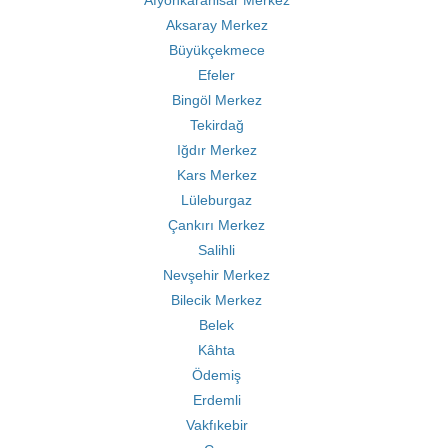
Afyonkarahisar Merkez
Aksaray Merkez
Büyükçekmece
Efeler
Bingöl Merkez
Tekirdağ
Iğdır Merkez
Kars Merkez
Lüleburgaz
Çankırı Merkez
Salihli
Nevşehir Merkez
Bilecik Merkez
Belek
Kâhta
Ödemiş
Erdemli
Vakfıkebir