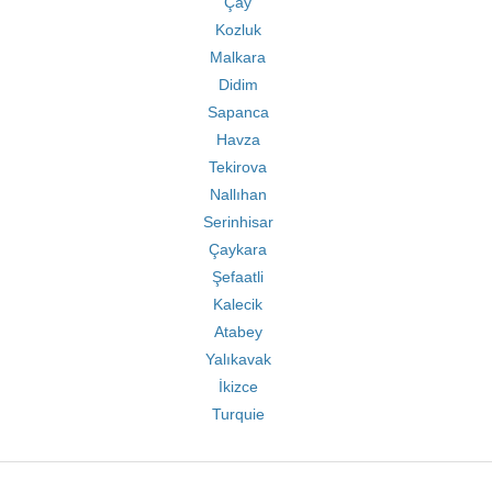
Çay
Kozluk
Malkara
Didim
Sapanca
Havza
Tekirova
Nallıhan
Serinhisar
Çaykara
Şefaatli
Kalecik
Atabey
Yalıkavak
İkizce
Turquie