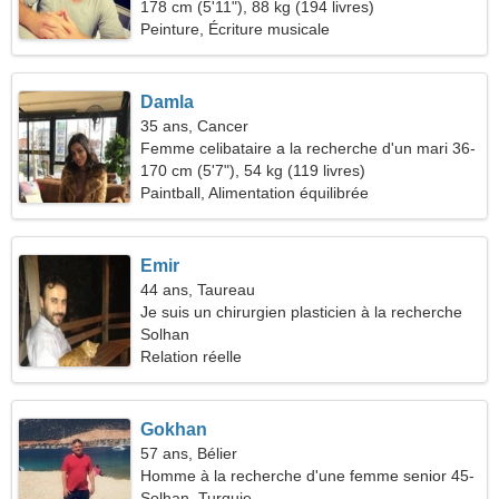
178 cm (5'11"), 88 kg (194 livres)
Peinture, Écriture musicale
Damla
35 ans, Cancer
Femme celibataire a la recherche d'un mari 36-
45
170 cm (5'7"), 54 kg (119 livres)
Paintball, Alimentation équilibrée
Emir
44 ans, Taureau
Je suis un chirurgien plasticien à la recherche
d'une femme spectaculaire
Solhan
Relation réelle
Gokhan
57 ans, Bélier
Homme à la recherche d'une femme senior 45-
55
Solhan, Turquie