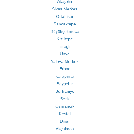
Ataşehir
Sivas Merkez
Ortahisar
Sancaktepe
Büyükçekmece
Kızıltepe
Ereğli
Ünye
Yalova Merkez
Erbaa
Karapınar
Beyşehir
Burhaniye
Serik
Osmancık
Kestel
Dinar
Akçakoca