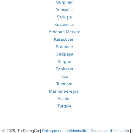
Gürpınar
Yenişehir
Şarkışla
Kovancılar
Ardahan Merkez
Karaçoban
Sürmene
Gazipaşa
Korgan
Senirkent
Ilıca
Tomarza
Marmaraereğlisi
Acarlar
Turquie
© 2026, TurDatingGo |
Politique de confidentialité
|
Conditions d'utilisation
|