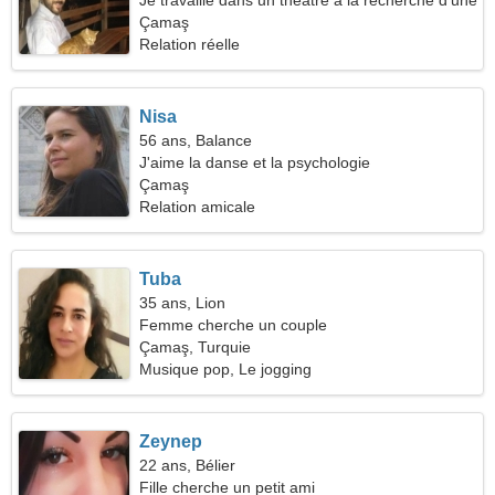
Je travaille dans un théâtre à la recherche d'une
belle femme
Çamaş
Relation réelle
Nisa
56 ans, Balance
J'aime la danse et la psychologie
Çamaş
Relation amicale
Tuba
35 ans, Lion
Femme cherche un couple
Çamaş, Turquie
Musique pop, Le jogging
Zeynep
22 ans, Bélier
Fille cherche un petit ami