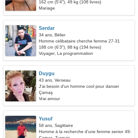
162 cm (5'4"), 49 kg (108 livres)
Mariage
Serdar
34 ans, Bélier
Homme célibataire cherche femme 27-31
188 cm (6'3"), 88 kg (194 livres)
Voyager, La programmation
Duygu
43 ans, Verseau
J'ai besoin d'un homme cool pour danser
ensemble
Çamaş
Vrai amour
Yusuf
58 ans, Sagittaire
Homme à la recherche d'une femme senior 49-
53
Çamaş, Turquie