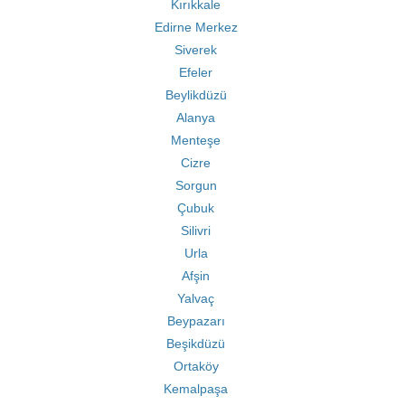
Kırıkkale
Edirne Merkez
Siverek
Efeler
Beylikdüzü
Alanya
Menteşe
Cizre
Sorgun
Çubuk
Silivri
Urla
Afşin
Yalvaç
Beypazarı
Beşikdüzü
Ortaköy
Kemalpaşa