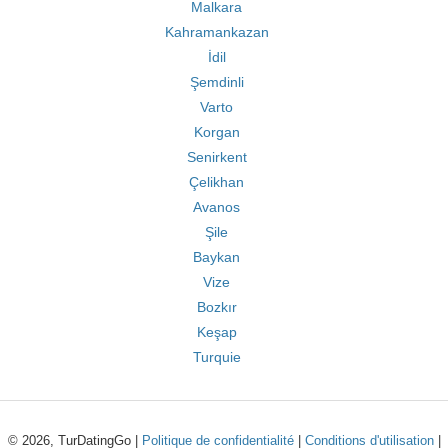
Malkara
Kahramankazan
İdil
Şemdinli
Varto
Korgan
Senirkent
Çelikhan
Avanos
Şile
Baykan
Vize
Bozkır
Keşap
Turquie
© 2026, TurDatingGo |
Politique de confidentialité
|
Conditions d'utilisation
|