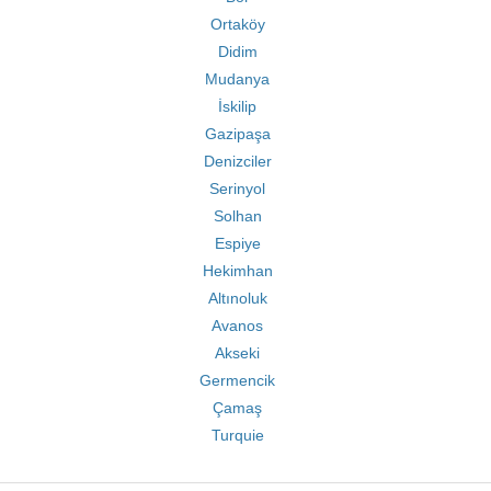
Ortaköy
Didim
Mudanya
İskilip
Gazipaşa
Denizciler
Serinyol
Solhan
Espiye
Hekimhan
Altınoluk
Avanos
Akseki
Germencik
Çamaş
Turquie