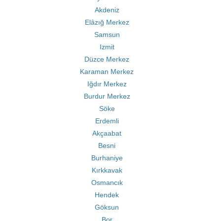
Akdeniz
Elâzığ Merkez
Samsun
Izmit
Düzce Merkez
Karaman Merkez
Iğdır Merkez
Burdur Merkez
Söke
Erdemli
Akçaabat
Besni
Burhaniye
Kırkkavak
Osmancık
Hendek
Göksun
Bor