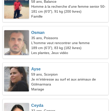
58 ans, Balance
Homme à la recherche d'une femme senior 50-
53
181 cm (6'0"), 91 kg (200 livres)
Famille
Osman
35 ans, Poissons
L'homme veut rencontrer une femme
189 cm (6'3"), 83 kg (182 livres)
Les plantes, Jeux vidéo
Ayse
59 ans, Scorpion
Je m'intéresse au surf et aux animaux de
compagnie
Gölmarmara
Mariage
Ceyda
32 ans, Cancer