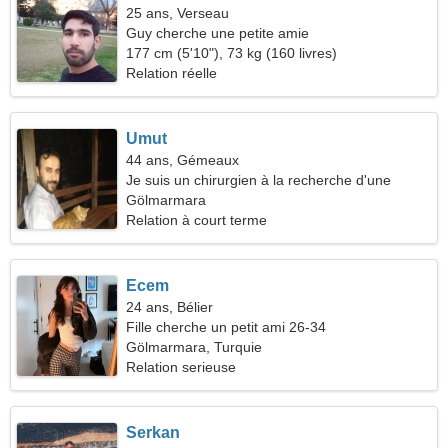
25 ans, Verseau
Guy cherche une petite amie
177 cm (5'10"), 73 kg (160 livres)
Relation réelle
Umut
44 ans, Gémeaux
Je suis un chirurgien à la recherche d'une
femme pleine d'esprit
Gölmarmara
Relation à court terme
Ecem
24 ans, Bélier
Fille cherche un petit ami 26-34
Gölmarmara, Turquie
Relation serieuse
Serkan