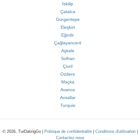
İskilip
Çatalca
Gürgentepe
Eleşkirt
Eğirdir
Çağlayancerit
Aşkale
Solhan
Çivril
Ozdere
Maçka
Avanos
Avsallar
Turquie
© 2026, TurDatingGo |
Politique de confidentialité
|
Conditions d'utilisation
|
Contactez-nous