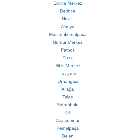
Edirne Merkez
Derince
Nazilli
Alanya
Mustafakemalpaşa
Burdur Merkez
Patnos
Cizre
Bitlis Merkez
Tavşanlı
Orhangazi
Aliağa
Talas
Safranbolu
Of
Ceylanpınar
Kemalpaşa
Belen