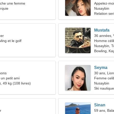
che une femme
Appelez-moi
rquie
Nusaybin
Relation ser
Mustafa
cer
36 années, 
ling et le golf
Homme céli
Nusaybin, T
Bowling, Ka
Seyma
sons
30 ans, Lion
 un petit ami
Femme celib
, 49 kg (108 livres)
Nusaybin
Ski nautique
Sinan
r
59 ans, Bal