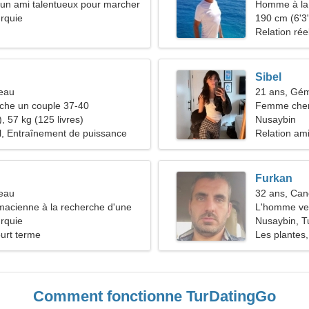
d'un ami talentueux pour marcher
Homme à la 
rquie
190 cm (6'3"
Relation rée
Sibel
seau
21 ans, Gé
he un couple 37-40
Femme che
, 57 kg (125 livres)
Nusaybin
il, Entraînement de puissance
Relation am
Furkan
reau
32 ans, Can
macienne à la recherche d'une
L'homme ve
rquie
Nusaybin, T
ourt terme
Les plantes,
Comment fonctionne TurDatingGo