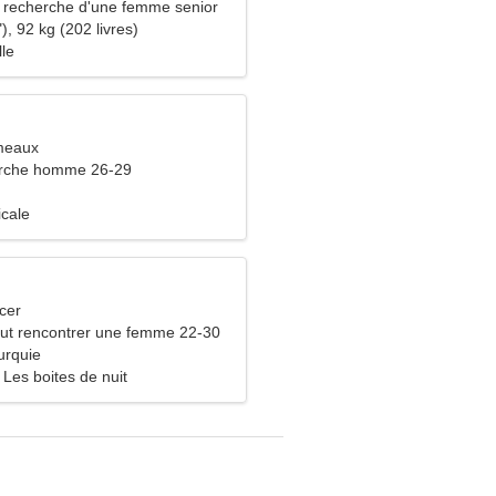
recherche d'une femme senior
), 92 kg (202 livres)
lle
meaux
rche homme 26-29
icale
cer
ut rencontrer une femme 22-30
urquie
 Les boites de nuit