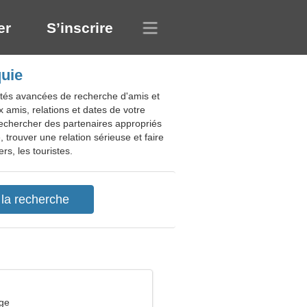
er
S’inscrire
quie
lités avancées de recherche d'amis et
 amis, relations et dates de votre
rechercher des partenaires appropriés
 trouver une relation sérieuse et faire
s, les touristes.
rge