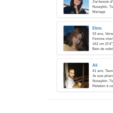
J'ai besoin 
ensemble
Nusaybin, Tu
Mariage
Ebru
33 ans, Ver
Femme cherc
162 cm (5'4")
Bain de sole
Ali
41 ans, Tau
Je suis phar
femme cool
Nusaybin, Tu
Relation à c