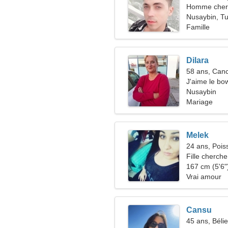
Homme cher
Nusaybin, Tu
Famille
Dilara
58 ans, Can
J'aime le bow
Nusaybin
Mariage
Melek
24 ans, Pois
Fille cherche
167 cm (5'6")
Vrai amour
Cansu
45 ans, Bélie